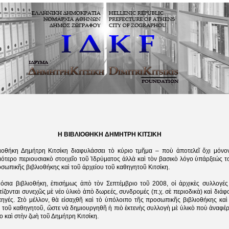
Η ΒΙΒΛΙΟΘΗΚΗ ΔΗΜΗΤΡΗ ΚΙΤΣΙΚΗ
ιοθήκη Δημήτρη Κιτσίκη διαφυλάσσει τὸ κύριο τμῆμα – ποὺ ἀποτελεῖ ὄχι μόνο
μότερο περιουσιακὸ στοιχεῖο τοῦ Ἱδρύματος ἀλλὰ καὶ τὸν βασικὸ λόγο ὑπάρξεώς τ
σωπικῆς βιβλιοθήκης καὶ τοῦ ἀρχείου τοῦ καθηγητοῦ Κιτσίκη.
όσια βιβλιοθήκη, ἐπισήμως ἀπὸ τὸν Σεπτέμβριο τοῦ 2008, οἱ ἀρχικὲς συλλογές
ίζονται συνεχῶς μὲ νέο ὑλικὸ ἀπὸ δωρεές, συνδρομές (π.χ. σὲ περιοδικὰ) καὶ διάφ
πηγές. Στὸ μέλλον, θὰ εἰσαχθῆ καὶ τὸ ὑπόλοιπο τῆς προσωπικῆς βιβλιοθήκης καὶ
 τοῦ καθηγητοῦ, ὥστε νὰ δημιουργηθῆ ἡ πιὸ ἐκτενὴς συλλογὴ μὲ ὑλικὸ ποὺ ἀναφέρ
ο καὶ στὴν ζωὴ τοῦ Δημήτρη Κιτσίκη.