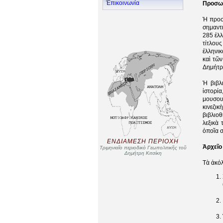
Ἐπικοινωνία
Προσωπ
Ἡ προσ
σημαντ
285 ἑλλ
τίτλου
ἑλληνικ
καὶ τῶ
Δημήτρη
Ἡ βιβλ
ἱστορί
μουσουλ
κινεζικ
βιβλιοθ
λεξικὰ
ὁποῖα σ
ΕΝΔΙΑΜΕΣΗ ΠΕΡΙΟΧΗ
Ἀρχεῖο
Τριμηνιαῖο περιοδικὸ Γεωπολιτικῆς τοῦ
Δημήτρη Κιτσίκη
Τὰ ἀκό