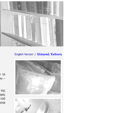
English Version
|
Ἑλληνικὴ Ἔκδοση
ν τὸ
ου –
 της
ορες
 τοῦ
εται