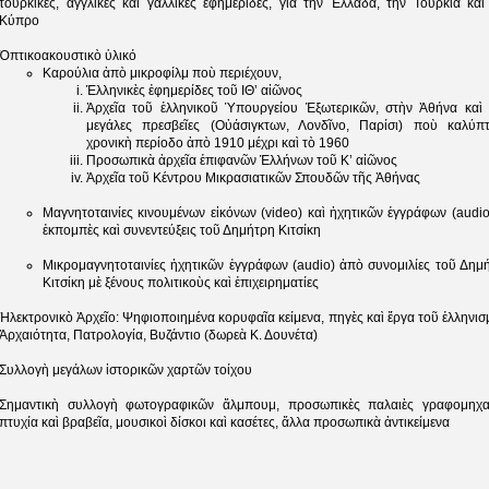
τουρκικές, ἀγγλικὲς καὶ γαλλικὲς ἐφημερίδες, γιὰ τὴν Ἑλλάδα, τὴν Τουρκία καὶ
Κύπρο
Ὀπτικοακουστικὸ ὑλικό
Καρούλια ἀπὸ μικροφίλμ ποὺ περιέχουν,
Ἑλληνικὲς ἐφημερίδες τοῦ ΙΘ’ αἰῶνος
Ἀρχεῖα τοῦ ἑλληνικοῦ Ὑπουργείου Ἐξωτερικῶν, στὴν Ἀθήνα καὶ 
μεγάλες πρεσβεῖες (Οὐάσιγκτων, Λονδῖνο, Παρίσι) ποὺ καλύπ
χρονικὴ περίοδο ἀπὸ 1910 μέχρι καὶ τὸ 1960
Προσωπικὰ ἀρχεῖα ἐπιφανῶν Ἑλλήνων τοῦ Κ’ αἰῶνος
Ἀρχεῖα τοῦ Κέντρου Μικρασιατικῶν Σπουδῶν τῆς Ἀθήνας
Μαγνητοταινίες κινουμένων εἰκόνων (video) καὶ ἠχητικῶν ἐγγράφων (audio
ἐκπομπὲς καὶ συνεντεύξεις τοῦ Δημήτρη Κιτσίκη
Μικρομαγνητοταινίες ἠχητικῶν ἐγγράφων (audio) ἀπὸ συνομιλίες τοῦ Δημ
Κιτσίκη μὲ ξένους πολιτικοὺς καὶ ἐπιχειρηματίες
Ἠλεκτρονικὸ Ἀρχεῖο: Ψηφιοποιημένα κορυφαῖα κείμενα, πηγὲς καὶ ἔργα τοῦ ἑλληνισ
Ἀρχαιότητα, Πατρολογία, Βυζάντιο (δωρεὰ Κ. Δουνέτα)
Συλλογὴ μεγάλων ἱστορικῶν χαρτῶν τοίχου
Σημαντικὴ συλλογὴ φωτογραφικῶν ἄλμπουμ, προσωπικὲς παλαιὲς γραφομηχα
πτυχία καὶ βραβεῖα, μουσικοὶ δίσκοι καὶ κασέτες, ἄλλα προσωπικὰ ἀντικείμενα