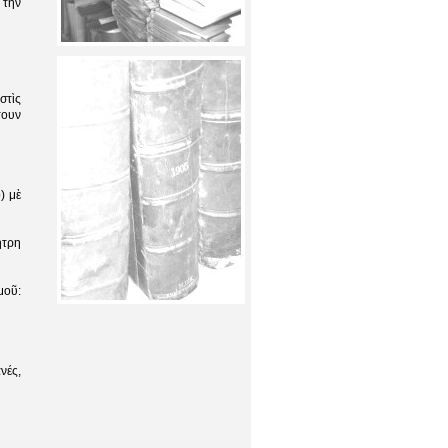
 τὴν
στὶς
τουν
) μὲ
ήτρη
μοῦ:
νές,