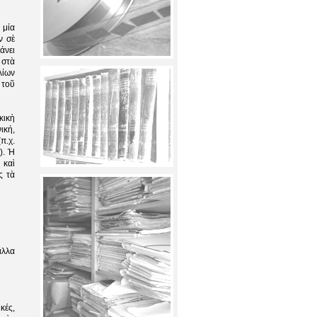
 μία
ν σὲ
άνει
 στὰ
λίων
 τοῦ
κικὴ
ική,
π.χ.
). Ἠ
 καὶ
ς τὰ
ἄλλα
κές,