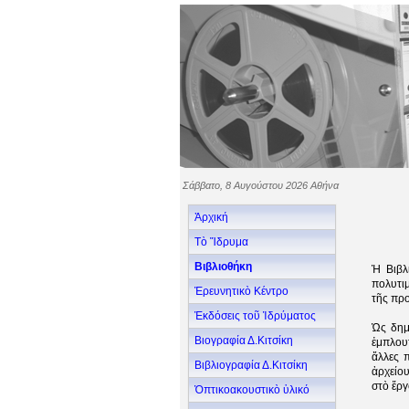
Σάββατο, 8 Αυγούστου 2026 Αθήνα
Ἀρχική
Τὸ Ἵδρυμα
Βιβλιοθήκη
Ἡ Βιβλ
πολυτι
Ἐρευνητικὸ Κέντρο
τῆς προ
Ἐκδόσεις τοῦ Ἱδρύματος
Ὡς δημ
Βιογραφία Δ.Κιτσίκη
ἐμπλουτ
ἄλλες 
Βιβλιογραφία Δ.Κιτσίκη
ἀρχείου
στὸ ἔργ
Ὁπτικοακουστικὸ ὑλικό