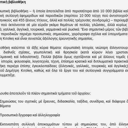
ικὴ βιβλιοθήκη
ωπικὴ βιβλιοθήκη – ἡ ὀποία ἀποτελεῖται ἀπὸ περισσότερα ἀπὸ 10 000 βιβλία καὶ
ικὴ συλλογὴ ἐφημερίδων καὶ περιοδικῶν (περίπου 10 000 τεύχη ποὺ ἀντιστοιχοῦ
ηνικοὺς καὶ 455 ξένους τίτλους, ἀλλὰ καὶ πολλὲς τρέχουσες συνδρομὲς) – περιλαμβ
ς ποὺ ἐκτείνονται σὲ μία εὐρεῖα γκάμα θεμάτων σὲ πολλὲς γλῶσσες, ἀλλὰ κυρίως
ά, γαλλικά, ἀγγλικά, τουρκικά, γερμανικὰ καὶ ῥωσικά. Ἕνα σημαντικὸ μέρος τῶν βιβ
ν περιοδικῶν περιέχει προσωπικὲς σημειώσεις, χειρόγραφα σχόλια καὶ ὑπομνήματα
 Κιτσίκη καὶ εἶναι συνεπῶς ἀξιόλογης ἐρευνητικῆς σημασίας.
ιοθήκη καλύπτει τὰ ἐξῆς κύρια θέματα: εὐρωπαϊκὴ ἱστορία, νεώτερη ἑλληνοτουρ
α, διεθνεῖς σχέσεις, γεωπολιτικὴ καὶ θρησκεία (κατὰ κύριον λόγο χριστιαν
μανικὴ καὶ ἰνδουϊστική). Πολλὰ βιβλία ὅμως σχετίζονται καὶ μὲ ἀλλους τομεῖς (
ὴ ἱστορία, φιλοσοφία, λογοτεχνία, τέχνη, ἐπίσημα κρατικὰ καὶ διπλωματικὰ πρακτικά
ήκη περιέχει ἐπίσης ἐγκυκλοπαίδειες (ἑλληνικές, γαλλικές, τουρκικὲς καὶ ἀγγλικές)
 τοῦ Δημήτρη Κιτσίκη, καθώς καὶ ὅλα τὰ ἔργα του καὶ συλλογικὰ συγγράμματα εἰ
υμμετεῖχε.
λουθα ἀποτελοῦν τὰ πλέον σημαντικὰ τμήματα τοῦ ἀρχείου:
Σημειώσεις του σχετικὲς μὲ ἔρευνες, διδασκαλία, ταξίδια, συνέδρια, καὶ διάφορα 
θέματα
Προσωπικὰ ἔγγραφα καὶ ἀλληλογραφία
Ἐκτενεστάτη συλλογὴ ἀποκομμάτων τύπου μὲ σημειώσεις του, ἀπὸ ἑλληνι