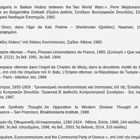
Bulgaria in Balkan History between the Two World Wars » , Pervi Mejdunar
s po Bulgaristika Dokladi (Πρῶτο Διεθνές Συνέδριο Βουλγαρικῶν Σπουδῶν), Σό
ρική Ἀκαδημία Ἐπιστημῶν, 1982.
 Orocc, dans l’âge de Kali. Poème – Sherbrooke (Québec), Naaman, 1
γραφημένο.
θεῖος Ἀλέκος" στὸ Ἀλέκος Κοντόπουλος. Σχέδια -Ἀθήνα, 1985.
mpire ottoman – Paris, Presses Universitaires de France, 1985. (Συλλογή « Que sai
ιθ. 2222). 2η ἔκδ. 1991. 3η ἔκδ. 1994.
’espace ottoman dans l’esprit de Charles de Moüy, dans la deuxième moitié du 
», στό ὑπό τήν ἐπιμέλεια τοῦ H. Batu, L’Empire ottoman, la République de Turquie e
 Paris - Istanbul, Isis, 1986.
Κύπρος 1955-1959 : Τριτοκοσμική συνειδητοποίηση καί ἐπιπτώσεις ἐπί τῆς Ἑλλάδο
ία Κυπριακῶν Σπουδῶν. Πρακτικά Β' Διεθνοῦς Κυπριολογικοῦ Συνεδρίου - 3ος τό
ία, 1987.
eek Synthetic Thought. An Opposition to Western Divisive Thought of
ance – San Francisco, Bhaktivedanta Institute, 1988.
ορία τῆς Ὀθωμανικῆς Αὐτοκρατορίας, 1280-1924 - Ἀθήνα, Ἑστία, 1988, 244 σελίδες
989, 3η ἔκδ. ἐπηυξημένη, 1996, 4η ἔκδ., 2003, 5η ἔκδοση, 2014, 316 σελίδες)
opulism, Eurocommunism and the Communist Party of Greece », στό ὑπό τήν ἐπιμέ