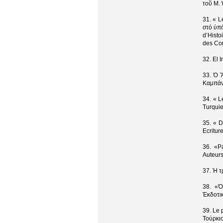
τοῦ M. 
31. « L
στό ὑπό
d’Histo
des Con
32. El 
33. Ὁ 
Καμπάν
34. « L
Turqui
35. « D
Ecritur
36. «Pa
Auteurs
37. Ἡ τ
38. «Ὀ
Ἐκδοτι
39. Le 
Τούρ