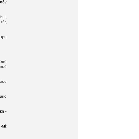
στόν
bul,
 τῆς
ήτρη
 ὑπό
ακοῦ
σίου
tario
κη -
 -Μὲ