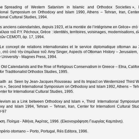
he Spreading of Western Satanism in Islamic and Orthodox Societies », F
ational Symposium on Orthodoxy and Islam 1990, Athens – Tehran, Iran, Center
tional Cultural Studies, 1994.
s anciens calendaristes, depuis 1923, et la montée de l’intégrisme en Grèce» στὸ
μέλεια τοῦ P.Y. Péchoux, Grèce : identités, territoires, voisinages, modernisations, ε
τῶν CEMOTI, ἀρ. 17, 1994.
Le concept de relations internationales et le service diplomatique ottoman au
», στό ὑπό τήν ἐπιμέλεια τοῦ Amy Singer, Aspects of Ottoman History – Jerusalem,
University - Magnes Press, 1994.
 Old Calendarists and the Rise of Religious Conservatism in Greece – Etna, Califor
for Traditionalist Orthodox Studies, 1995.
Faith as Seen by Jean-Jacques Rousseau and its Impact on Westernized Third W
es », Second International Symposium on Orthodoxy and Islam 1992, Athens – Teh
enter for International Cultural Studies, 1995.
Alevism as a Link between Orthodoxy and Islam », Third International Symposiu
xy and Islam 1994, Tehran – Tehran, Iran, Center for Internationl Cultural Stud
IV-97
ση. Ποίημα - Ἀθήνα, Ἀκρίτας, 1996. (Εἰκονογράφηση Γεωργίας Καμπάνη).
mpério otomano – Porto, Portugal, Rés Editora, 1996.