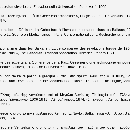
 question chypriote », Encyclopaedia Universalis – Paris, vol.4, 1969.
 la Grèce byzantine à la Grèce contemporaine », Encyclopaedia Universalis – Pa
1970.
formation et Décision. La Grèce face à l’invasion allemande dans les Balkans, 1
στό La Guerre en Méditerranée – Paris, Centre national de la Recherche scientifi
ationalisme dans les Balkans : Etude comparée des révolutions turque de 190
 de 1909 », The Canadian Historical Association. Historical Papers 1971.
ôle des experts à la Conférence de la Paix. Gestation d’une technocratie en polit
tionale - Ottawa, Editions de l’Université d’Ottawa, 1972.
olution de l’élite politique grecque », στό ὑπό τήν ἐπιμέλεια τῆς M. B. Kiray, So
fication and Development in the Mediterranean Basin –Paris and The Hague, Mou
Ἑλλάς τῆς 4ης Αὐγούστου καί αἱ Μεγάλαι Δυνάμεις. Τά ἀρχεῖα τοῦ Ἑλλην
είου Ἐξωτερικῶν, 1936-1941 - Ἀθήνα,Ἴκαρος, 1974. (2η ἔκδοση : Ἀθήνα, Ἐλεύ
 1990).
reece », στό ὑπό τήν ἐπιμέλεια τοῦ Kenneth E. Naylor, Balkanistica – Ann Arbor, Sla
ers, 1974.
Eleuthère Vénizélos », στό ὑπό τήν ἐπιμέλεια τοῦ καθηγητοῦ στήν Σορβ