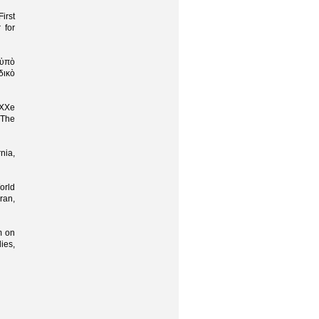
irst
 for
 ὑπὸ
ἰδικὸ
 XXe
 The
nia,
orld
ran,
m on
ies,