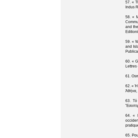
57. « 
Indus R
58. « 
Communi
and the
Edition
59. « 
and Isl
Publica
60. « 
Lettres
61. Osm
62. « Ἡ
Ἀθήνα,
63. Τό
Ἔσοπτρ
64. « L
occiden
pratiqu
65. Pou