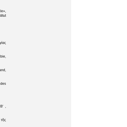
le»,
itut
γίας
bie,
and,
 des
Β' ,
 τῆς