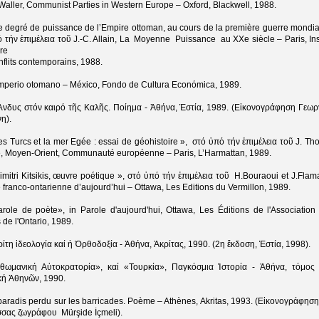
Waller, Communist Parties in Western Europe – Oxford, Blackwell, 1988.
e degré de puissance de l’Empire ottoman, au cours de la première guerre mondia
 τήν ἐπιμέλεια τοῦ J.-C. Allain, La Moyenne Puissance au XXe siècle – Paris, Inst
ire
flits contemporains, 1988.
Imperio otomano – México, Fondo de Cultura Econόmica, 1989.
Ἄνδυς στόν καιρό τῆς Καλῆς. Ποίημα - Ἀθήνα, Ἑστία, 1989. (Εἰκονογράφηση Γεωρ
η).
es Turcs et la mer Egée : essai de géohistoire », στό ὑπό τήν ἐπιμέλεια τοῦ J. Tho
e, Moyen-Orient, Communauté européenne – Paris, L’Harmattan, 1989.
imitri Kitsikis, œuvre poétique », στό ὑπό τήν ἐπιμέλεια τοῦ H.Bouraoui et J.Flam
e franco-ontarienne d’aujourd’hui – Ottawa, Les Editions du Vermillon, 1989.
role de poète», in Parole d'aujourd'hui, Ottawa, Les Éditions de l'Association
 de l'Ontario, 1989.
ρίτη ἰδεολογία καί ἡ Ὀρθοδοξία - Ἀθήνα, Ἀκρίτας, 1990. (2η ἔκδοση, Ἑστία, 1998).
θωμανική Αὐτοκρατορία», καί «Τουρκία», Παγκόσμια Ἱστορία - Ἀθήνα, τόμος 
κή Ἀθηνῶν, 1990.
paradis perdu sur les barricades. Poème – Athènes, Akritas, 1993. (Εἰκονογράφηση
κισσας ζωγράφου Mürşide İçmeli).