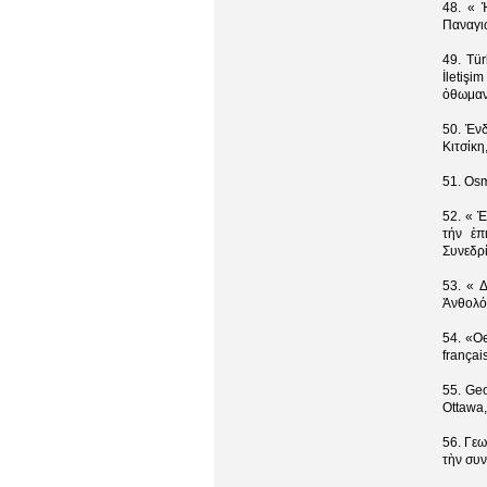
48. « 
Παναγι
49. Tür
İletiş
ὀθωμανι
50. Ἐνδ
Κιτσίκη
51. Osm
52. « 
τήν ἐπ
Συνεδρ
53. « 
Ἀνθολόγ
54. «Oe
françai
55. Ge
Ottawa,
56. Γεω
τὴν συ