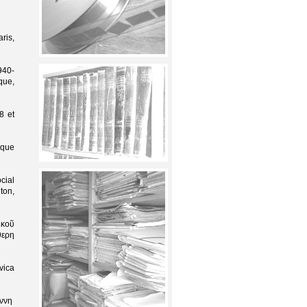
ris,
940-
que,
8 et
ique
cial
ton,
ικοῦ
θερη
vica
όννη