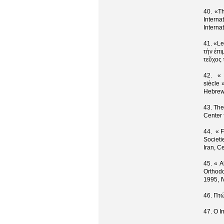
40. «T
Intern
Interna
41. «Le
τὴν ἐπι
τεῦχος 
42. « 
siècle 
Hebrew 
43. The
Center 
44. « 
Societi
Iran, C
45. « 
Orthodo
1995, 
46. Πτώ
47. O I