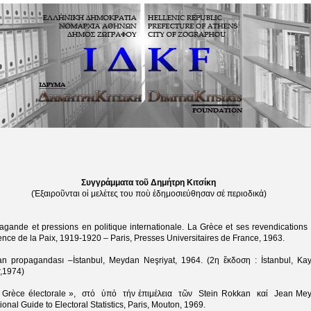
Συγγράμματα τοῦ Δημήτρη Κιτσίκη
(Ἐξαιροῦνται οἱ μελέτες του ποὺ ἐδημοσιεύθησαν σέ περιοδικά)
agande et pressions en politique internationale. La Grèce et ses revendications 
nce de la Paix, 1919-1920 – Paris, Presses Universitaires de France, 1963.
an propagandası –İstanbul, Meydan Neşriyat, 1964. (2η ἔκδοση : İstanbul, Ka
r,1974)
a Grèce électorale », στό ὑπό τήν ἐπιμέλεια τῶν Stein Rokkan καί Jean Meyr
tional Guide to Electoral Statistics, Paris, Mouton, 1969.