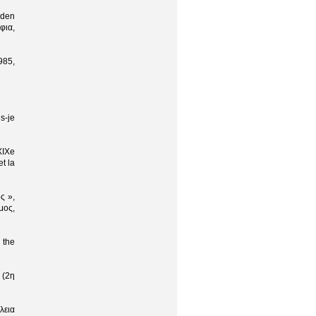
oden
φια,
985,
s-je
XIXe
t la
ς »,
μος,
 the
 (2η
λεια