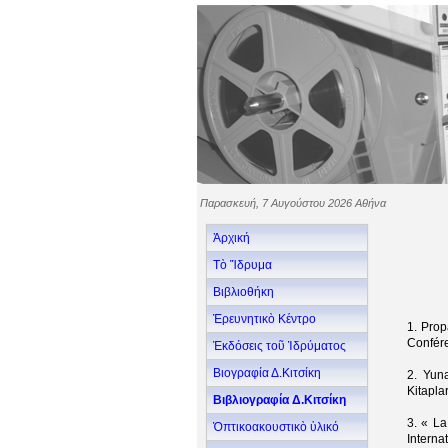
Παρασκευή, 7 Αυγούστου 2026 Αθήνα
Ἀρχική
Τὸ Ἵδρυμα
Βιβλιοθήκη
Ἐρευνητικὸ Κέντρο
1. Prop
Confére
Ἐκδόσεις τοῦ Ἱδρύματος
Βιογραφία Δ.Κιτσίκη
2. Yun
Kitapla
Βιβλιογραφία Δ.Κιτσίκη
3. « L
Ὁπτικοακουστικὸ ὑλικό
Interna