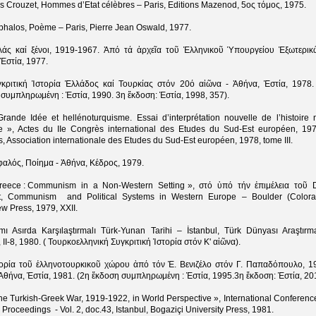
s Crouzet, Hommes d’Etat célèbres – Paris, Editions Mazenod, 5ος τόμος, 1975.
halos, Poème – Paris, Pierre Jean Oswald, 1977.
λάς καί ξένοι, 1919-1967. Ἀπό τά ἀρχεῖα τοῦ Ἑλληνικοῦ Ὑπουργείου Ἐξωτερικ
Ἑστία, 1977.
γκριτική Ἱστορία Ἑλλάδος καί Τουρκίας στόν 20ό αἰῶνα - Ἀθήνα, Ἑστία, 1978.
συμπληρωμένη : Ἑστία, 1990. 3η ἔκδοση: Ἑστία, 1998, 357).
rande Idée et hellénoturquisme. Essai d’interprétation nouvelle de l’histoire 
e », Actes du IIe Congrès international des Etudes du Sud-Est européen, 19
, Association internationale des Etudes du Sud-Est européen, 1978, tome III.
αλός, Ποίημα - Ἀθήνα, Κέδρος, 1979.
Greece : Communism in a Non-Western Setting », στό ὑπό τήν ἐπιμέλεια τοῦ D
ht, Communism and Political Systems in Western Europe – Boulder (Colora
w Press, 1979, XXII.
mı Asırda Karşılaştırmalı Türk-Yunan Tarihi – İstanbul, Türk Dünyası Araştırma
, II-8, 1980. ( Τουρκοελληνική Συγκριτική Ἱστορία στόν Κ' αἰῶνα).
τορία τοῦ ἑλληνοτουρκικοῦ χώρου ἀπό τόν Ἐ. Βενιζέλο στόν Γ. Παπαδόπουλο, 1
Ἀθήνα, Ἑστία, 1981. (2η ἔκδοση συμπληρωμένη : Ἑστία, 1995.3η ἔκδοση: Ἑστία, 20
he Turkish-Greek War, 1919-1922, in World Perspective », International Conferenc
. Proceedings - Vol. 2, doc.43, Istanbul, Bogaziçi University Press, 1981.