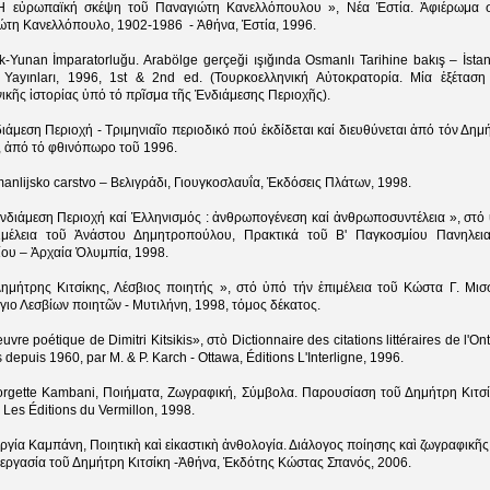
Ἡ εὐρωπαϊκή σκέψη τοῦ Παναγιώτη Κανελλόπουλου », Νέα Ἑστία. Ἀφιέρωμα 
ώτη Κανελλόπουλο, 1902-1986 - Ἀθήνα, Ἑστία, 1996.
k-Yunan İmparatorluğu. Arabölge gerçeği ışığında Osmanlı Tarihine bakış – İstan
im Yayınları, 1996, 1st & 2nd ed. (Τουρκοελληνική Αὐτοκρατορία. Μία ἐξέταση
κῆς ἱστορίας ὑπό τό πρῖσμα τῆς Ἐνδιάμεσης Περιοχῆς).
ιάμεση Περιοχή - Τριμηνιαῖο περιοδικό πού ἐκδίδεται καί διευθύνεται ἀπό τόν Δημ
, ἀπό τό φθινόπωρο τοῦ 1996.
anlijsko carstvo – Βελιγράδι, Γιουγκοσλαυΐα, Ἐκδόσεις Πλάτων, 1998.
Ἐνδιάμεση Περιοχή καί Ἑλληνισμός : ἀνθρωπογένεση καί ἀνθρωποσυντέλεια », στό
ιμέλεια τοῦ Ἀνάστου Δημητροπούλου, Πρακτικά τοῦ Β' Παγκοσμίου Πανηλει
ίου – Ἀρχαία Ὀλυμπία, 1998.
Δημήτρης Κιτσίκης, Λέσβιος ποιητής », στό ὑπό τήν ἐπιμέλεια τοῦ Κώστα Γ. Μισ
ιο Λεσβίων ποιητῶν - Μυτιλήνη, 1998, τόμος δέκατος.
uvre poétique de Dimitri Kitsikis», στὸ Dictionnaire des citations littéraires de l'On
s depuis 1960, par M. & P. Karch - Ottawa, Éditions L'Interligne, 1996.
orgette Kambani, Ποιήματα, Ζωγραφική, Σύμβολα. Παρουσίαση τοῦ Δημήτρη Κιτσί
 Les Éditions du Vermillon, 1998.
ργία Καμπάνη, Ποιητικὴ καὶ εἰκαστικὴ ἀνθολογία. Διάλογος ποίησης καὶ ζωγραφικῆς
νεργασία τοῦ Δημήτρη Κιτσίκη -Ἀθήνα, Ἐκδότης Κώστας Σπανός, 2006.