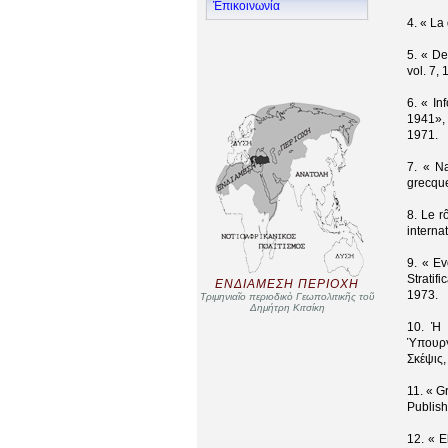
Ἐπικοινωνία
4. « La
5. « De
vol. 7, 
6. « In
1941», 
1971.
7. « N
grecque
8. Le r
interna
9. « Ev
Strati
ΕΝΔΙΑΜΕΣΗ ΠΕΡΙΟΧΗ
1973.
Τριμηνιαῖο περιοδικὸ Γεωπολιτικῆς τοῦ
Δημήτρη Κιτσίκη
10. Ἡ 
Ὑπουργ
Σκέψις,
11. « G
Publish
12. « 