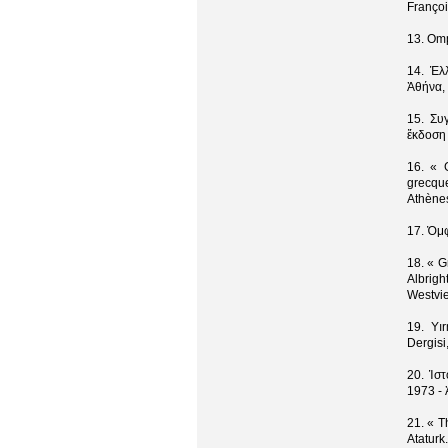
Françoi
13. Omp
14. Ἑλ
Ἀθήνα, 
15. Συ
ἔκδοση 
16. « G
grecqu
Athènes
17. Ὀμφ
18. « 
Albrig
Westvie
19. Yır
Dergisi
20. Ἱσ
1973 - 
21. « T
Ataturk