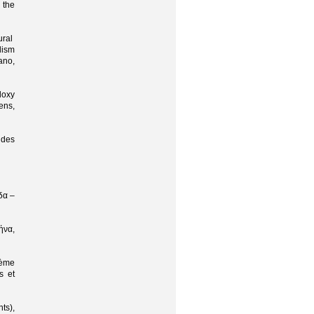
 the
ural
lism
ano,
doxy
ens,
 des
δα –
ήνα,
tème
s et
ts),