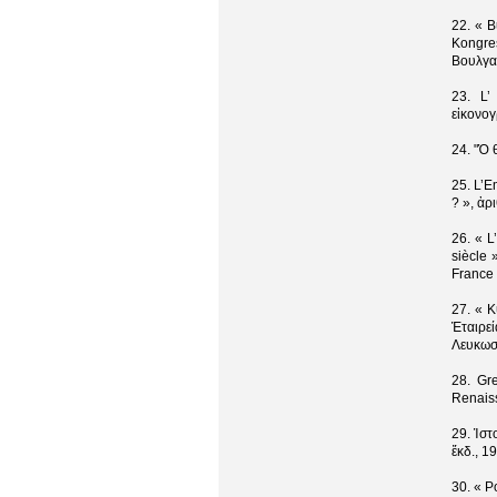
22. « 
Kongre
Βουλγα
23. L’
εἰκονο
24. "Ὁ 
25. L’E
? », ἀρ
26. « L
siècle 
France –
27. « 
Ἑταιρε
Λευκωσ
28. Gr
Renaiss
29. Ἱστ
ἔκδ., 1
30. « P