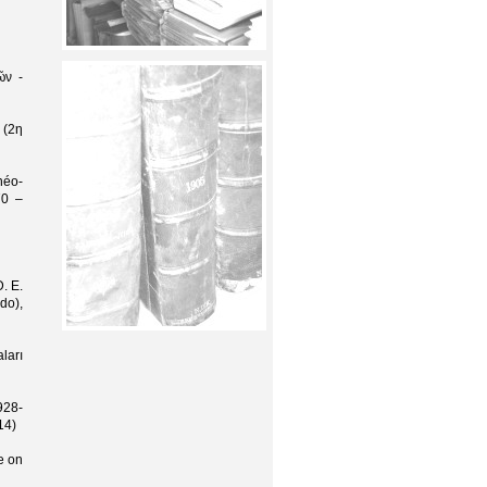
ῶν -
 (2η
néo-
70 –
. E.
do),
ları
928-
14)
e on