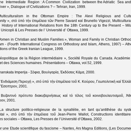
The Intermediate Region : A Common Civilization between the Adriatic Sea and
iver », Dialogue of Civilizations ? – Tehran, Iran, 1999.
Multiculturalism in the Ottoman Empire : The Alevi Religious and Cult
ty », στό ὑπό τήν ἐπιμέλεια τῶν Pierre Savard καί Brunello Vigezzi, Multicultura
 History of International Relations from the 18th Century up to the Present – Mil
i Unicopli & Les Presses de l’ Université d’ Ottawa, 1999.
Women in Christian and Muslim Families », Woman and Family in Christian Ortho
am - (Fourth International Congress on Orthodoxy and Islam, Athens, 1997) – Ath
tions of the Greek Iranian League, 1999.
Géopolitique de la Région intermédiaire », Société Royale du Canada. Académie
 et des Sciences humaines. Présentations – Ottawa, vol.52, 1999.
anskata Imperija - Σόφια, Βουλγαρία, Ἐκδόσεις Κάμα, 2000.
 Ἐνδιάμεση Περιοχή », στό ὑπό τήν ἐπιμέλεια τοῦ Κ. Κούρου, Γεωπολιτική καί Ἑλλά
 Ἔσοπτρον, 2001.
 Βυζαντινό πρότυπο διακυβερνήσεως καί τό τέλος τοῦ κοινοβουλευτισμοῦ, Ἀθ
ον, 2001.
a structure politico-religieuse de la synallélie, en tant qu’antithèse du sys
tal », στό ὑπό τήν ἐπιμέλεια τοῦ Jean-Pierre Wallot, Constructions identitaire
es sociales – Ottawa, Les Presses de l’Université d’Ottawa, 2002.
r une Etude scientifique du fascisme – Nantes, Ars Magna Editions, (Les Documen