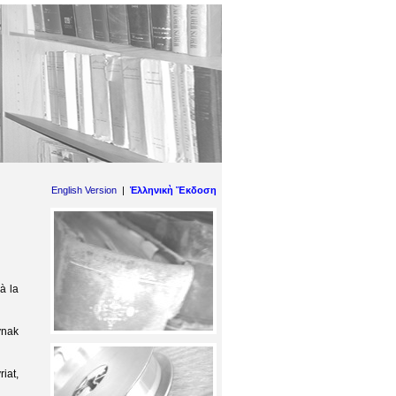
English Version
|
Ἑλληνικὴ Ἔκδοση
à la
ynak
iat,